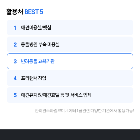
활용처
BEST 5
1
애견미용실/펫샵
2
동물병원 부속 미용실
3
반려동물 교육기관
4
프리랜서·창업
5
애견유치원/애견효텔 등 펫 서비스 업체
반려견스타일코디네이터 1급관련 다양한 기관에서 활용가능!