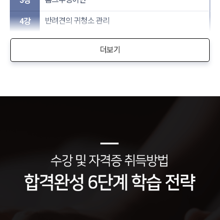
3강
반려견의 귀청소 관리​
4강
더보기