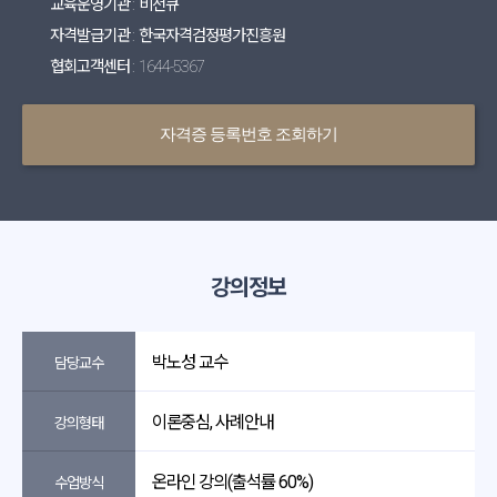
교육운영기관 : 비전큐
자격발급기관 : 한국자격검정평가진흥원
협회고객센터 : 1644-5367
자격증 등록번호 조회하기
강의정보
박노성 교수
담당교수
이론중심, 사례안내
강의형태
온라인 강의(출석률 60%)
수업방식