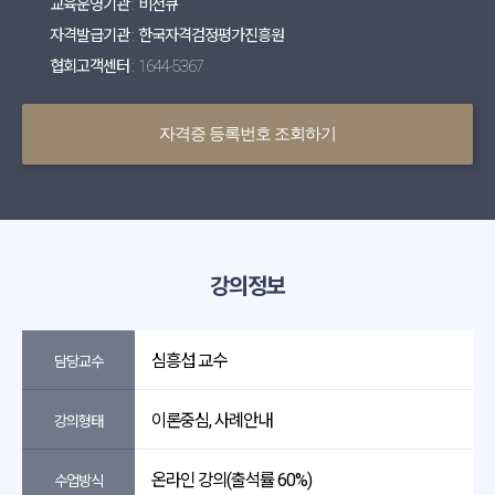
교육운영기관 : 비전큐
자격발급기관 : 한국자격검정평가진흥원
협회고객센터 : 1644-5367
자격증 등록번호 조회하기
강의정보
심흥섭 교수
담당교수
이론중심, 사례안내
강의형태
온라인 강의(출석률 60%)
수업방식