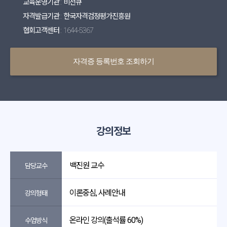
교육운영기관 : 비전큐
자격발급기관 : 한국자격검정평가진흥원
협회고객센터 : 1644-5367
자격증 등록번호 조회하기
강의정보
백진원 교수
담당교수
이론중심, 사례안내
강의형태
온라인 강의(출석률 60%)
수업방식