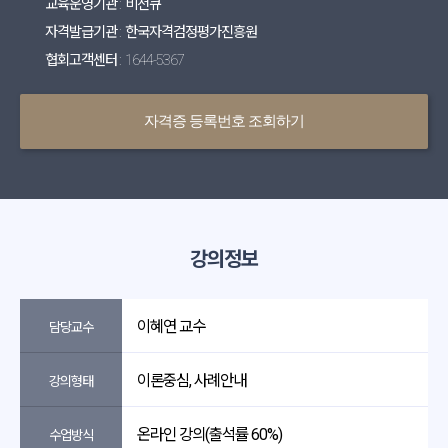
교육운영기관 : 비전큐
자격발급기관 : 한국자격검정평가진흥원
협회고객센터 : 1644-5367
자격증 등록번호 조회하기
강의정보
이혜연 교수
담당교수
이론중심, 사례안내
강의형태
온라인 강의(출석률 60%)
수업방식