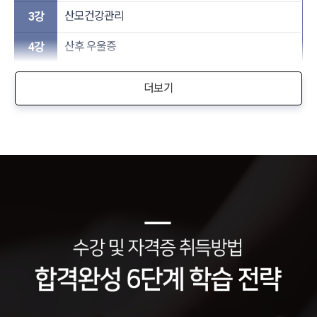
산모건강관리
3강
산후 우울증
4강
더보기