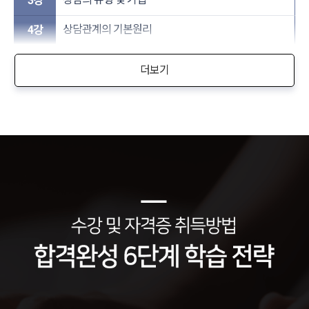
3강
상담관계의 기본원리
4강
더보기