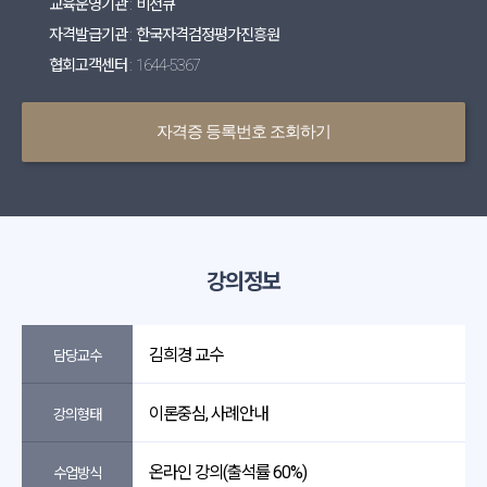
교육운영기관 : 비전큐
자격발급기관 : 한국자격검정평가진흥원
협회고객센터 : 1644-5367
자격증 등록번호 조회하기
강의정보
김희경 교수
담당교수
이론중심, 사례안내
강의형태
온라인 강의(출석률 60%)
수업방식