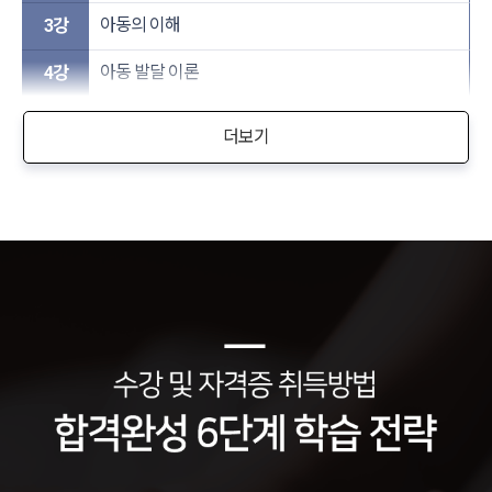
아동의 이해
3강
아동 발달 이론
4강
더보기